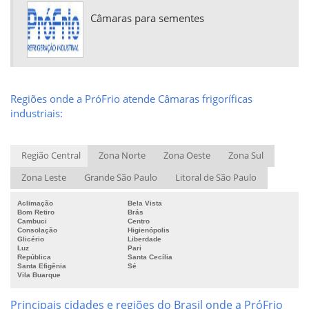
Câmara fria para carnes
Câmaras para sementes
Câmara fria para flores
Câmara fria para frutas
Câmara fria para peixe
Câmara fria para pescado
Câmara fria para sorvete
Regiões onde a PróFrio atende Câmaras frigoríficas
Câmara frigorífica
industriais:
Câmara frigorífica com temperatura e umidade controlada
Câmara frigorífica de congelamento
Região Central
Zona Norte
Zona Oeste
Zona Sul
Câmara frigorífica para gelo
Zona Leste
Grande São Paulo
Litoral de São Paulo
Câmara para armazenamento frigorificado
Câmara para congelamento de massas
Aclimação
Bela Vista
Bom Retiro
Brás
Câmara para congelamento de pizzas
Cambuci
Centro
Consolação
Higienópolis
Câmara para congelamento de polpa de fruta
Glicério
Liberdade
Luz
Pari
Câmara para congelamento de salgados
República
Santa Cecília
Câmara para frigorífico
Santa Efigênia
Sé
Vila Buarque
Câmara refrigerada
Câmara resfriada
Principais cidades e regiões do Brasil onde a PróFrio