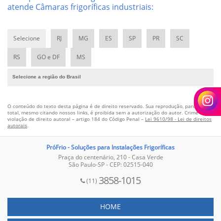
atende Câmaras frigoríficas industriais:
Câmaras frigoríficas com umidade controlada
Câmaras frigoríficas especiais
Câmaras frigoríficas grandes
Selecione
RJ
MG
ES
SP
PR
SC
Câmaras frigoríficas industriais
Câmaras frigoríficas para flores
RS
GO e DF
MS
Câmaras frigoríficas para frutas
Selecione a região do Brasil
Câmaras para sementes
Câmara frigorífica para medicamentos
Central de refrigeração para solução de etileno glicol
O conteúdo do texto desta página é de direito reservado. Sua reprodução, parcial ou
total, mesmo citando nossos links, é proibida sem a autorização do autor. Crime de
Central de refrigeração para solução de propileno glicol
violação de direito autoral – artigo 184 do Código Penal –
Lei 9610/98 - Lei de direitos
autorais
.
Central frigorífica para solução
Chiller central de água gelada
PróFrio - Soluções para Instalações Frigoríficas
Chiller de resfriamento
Praça do centenário, 210 - Casa Verde
São Paulo-SP - CEP: 02515-040
Chiller para água gelada
3858-1015
Chiller para resfriamento de aves
(11)
Chiller para resfriamento de frangos
Chiller para solução
HOME
Empresas de câmaras frigoríficas