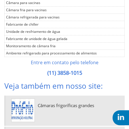
Câmara para vacinas
Câmara fria para vacinas
Câmara refrigerada para vacinas
Fabricante de chiller
Unidade de resfriamento de água
Fabricante de unidade de água gelada
Monitoramento de câmara fria
Ambiente refrigerado para processamento de alimentos
Câmara de congelamento
Entre em contato pelo telefone
Câmara de congelamento rápido
(11) 3858-1015
Câmara de resfriamento
Câmara fria
Veja também em nosso site:
Câmara fria com controle de temperatura
Câmara fria com controle de umidade
Câmara fria de congelamento
Câmaras frigoríficas grandes
Câmara fria frigorífica de congelamento
Câmara fria industrial
Câmara fria para batata semente