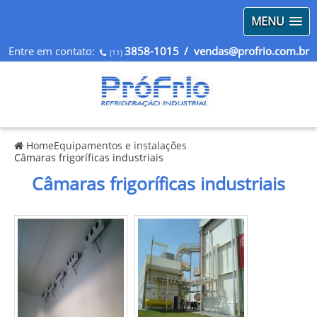
MENU
Entre em contato:
3858-1015
/ vendas@profrio.com.br
(11)
Home
Equipamentos e instalações
Câmaras frigoríficas industriais
Câmaras frigoríficas industriais