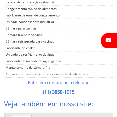
Central de refrigeração industrial
Congelamento rápido de alimentos
Fabricante de túnel de congelamento
Unidade condensadora industrial
Câmara para vacinas
Câmara fria para vacinas
Câmara refrigerada para vacinas
Fabricante de chiller
Unidade de resfriamento de água
Fabricante de unidade de água gelada
Monitoramento de câmara fria
Ambiente refrigerado para processamento de alimentos
Câmara de congelamento
Entre em contato pelo telefone
Câmara de congelamento rápido
(11) 3858-1015
Câmara de resfriamento
Câmara fria
Veja também em nosso site:
Câmara fria com controle de temperatura
Câmara fria com controle de umidade