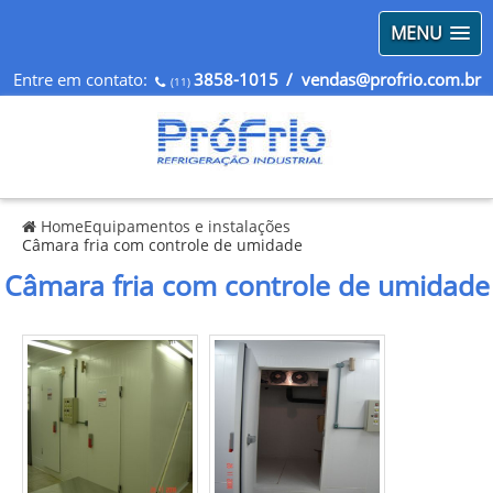
MENU
Entre em contato:
3858-1015
/ vendas@profrio.com.br
(11)
Home
Equipamentos e instalações
Câmara fria com controle de umidade
Câmara fria com controle de umidade