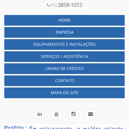
3858-1015
Chiller para resfriamento de aves
(11)
Chiller para resfriamento de frangos
Chiller para solução
HOME
Empresas de câmaras frigoríficas
EMPRESA
Fábrica de câmara fria
Fábrica de câmaras frigoríficas
EQUIPAMENTOS E INSTALAÇÕES
Fabricantes de câmaras frias
Fabricantes de câmaras frigoríficas
SERVIÇOS / ASSISTÊNCIA
Racks de refrigeração
LINHAS DE CRÉDITO
Racks frigoríficos
Racks para câmaras frigoríficas
CONTATO
Túnel de congelamento
Túnel de congelamento para frango
MAPA DO SITE
Túnel de congelamento para pães
Túnel de congelamento para pizzas
Túnel de congelamento para salgados
Túnel de congelamento para sorvetes
Túnel de congelamento rápido