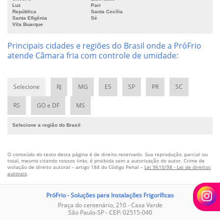
Luz
Pari
Câmara para congelamento de salgados
República
Santa Cecília
Câmara para frigorífico
Santa Efigênia
Sé
Vila Buarque
Câmara refrigerada
Câmara resfriada
Principais cidades e regiões do Brasil onde a PróFrio
atende Câmara fria com controle de umidade:
Câmaras frigoríficas com umidade controlada
Câmaras frigoríficas especiais
Câmaras frigoríficas grandes
Selecione
RJ
MG
ES
SP
PR
SC
Câmaras frigoríficas industriais
Câmaras frigoríficas para flores
RS
GO e DF
MS
Câmaras frigoríficas para frutas
Selecione a região do Brasil
Câmaras para sementes
Câmara frigorífica para medicamentos
Central de refrigeração para solução de etileno glicol
O conteúdo do texto desta página é de direito reservado. Sua reprodução, parcial ou
total, mesmo citando nossos links, é proibida sem a autorização do autor. Crime de
Central de refrigeração para solução de propileno glicol
violação de direito autoral – artigo 184 do Código Penal –
Lei 9610/98 - Lei de direitos
autorais
.
Central frigorífica para solução
Chiller central de água gelada
PróFrio - Soluções para Instalações Frigoríficas
Chiller de resfriamento
Praça do centenário, 210 - Casa Verde
São Paulo-SP - CEP: 02515-040
Chiller para água gelada