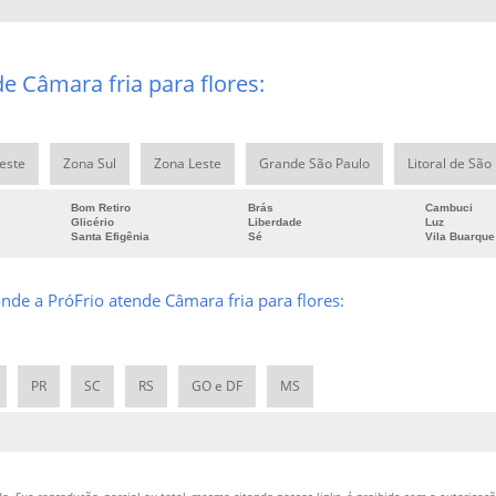
e Câmara fria para flores:
este
Zona Sul
Zona Leste
Grande São Paulo
Litoral de São
Bom Retiro
Brás
Cambuci
Glicério
Liberdade
Luz
Santa Efigênia
Sé
Vila Buarque
onde a PróFrio atende Câmara fria para flores:
PR
SC
RS
GO e DF
MS