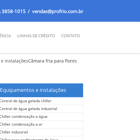
3858-1015
/ vendas@profrio.com.br
)
TÊNCIA
LINHAS DE CRÉDITO
CONTATO
e instalações
Câmara fria para flores
Equipamentos e instalações
Central de água gelada chiller
Central de água gelada industrial
Chiller condensação a água
Chiller condensação a ar
Chiller industrial