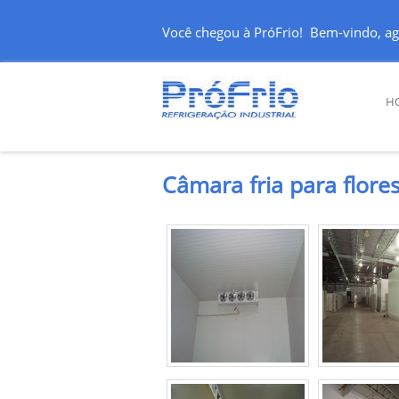
Você chegou à PróFrio! Bem-vindo, ag
H
Câmara fria para flore