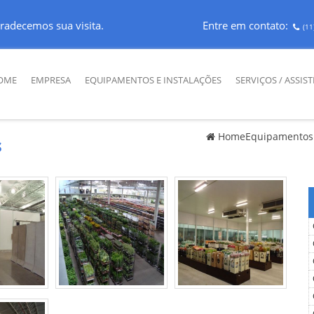
radecemos sua visita.
Entre em contato:
(11
OME
EMPRESA
EQUIPAMENTOS E INSTALAÇÕES
SERVIÇOS / ASSIS
Home
Equipamentos 
s