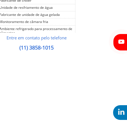
Fabricante de chiller
Unidade de resfriamento de água
Fabricante de unidade de água gelada
Monitoramento de câmara fria
Ambiente refrigerado para processamento de
alimentos
Entre em contato pelo telefone
Câmara de congelamento
(11) 3858-1015
Câmara de congelamento rápido
Câmara de resfriamento
Câmara fria
Câmara fria com controle de temperatura
Câmara fria com controle de umidade
Câmara fria de congelamento
Câmara fria frigorífica de congelamento
Câmara fria industrial
Câmara fria para batata semente
Câmara fria para carnes
Câmara fria para flores
Câmara fria para frutas