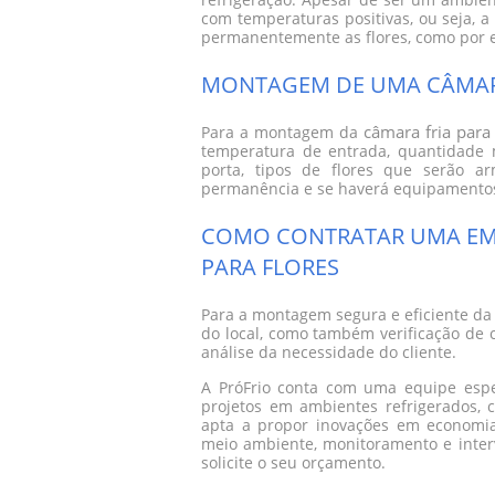
refrigeração. Apesar de ser um ambie
com temperaturas positivas, ou seja, a
permanentemente as flores, como por e
MONTAGEM DE UMA CÂMARA
câmara fria para 
Para a montagem da
temperatura de entrada, quantidade 
porta, tipos de flores que serão 
permanência e se haverá equipamentos e
COMO CONTRATAR UMA EM
PARA FLORES
Para a montagem segura e eficiente d
do local, como também verificação de c
análise da necessidade do cliente.
A PróFrio conta com uma equipe espe
projetos em ambientes refrigerados, 
apta a propor inovações em economia 
meio ambiente, monitoramento e interv
solicite o seu orçamento.