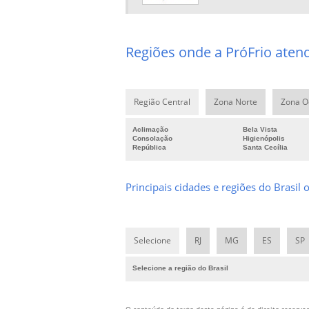
Regiões onde a PróFrio atend
Região Central
Zona Norte
Zona O
Aclimação
Bela Vista
Consolação
Higienópolis
República
Santa Cecília
Principais cidades e regiões do Brasil 
Selecione
RJ
MG
ES
SP
Selecione a região do Brasil