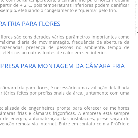
câmara fria para flores
nte com baixa temperatura, a
trabalha
 partir de + 2°C, pois temperaturas inferiores podem danificar
xemplo, efetuando o congelamento e “queima” pelo frio.
 FRIA PARA FLORES
flores
são considerados vários parâmetros importantes como
máxima diária de movimentação, frequência de abertura da
armazenadas, presença de pessoas no ambiente, tempo de
létricos ou outras fontes de calor em seu interior.
PRESA PARA MONTAGEM DA CÂMARA FRIA
câmara fria para flores
a
, é necessário uma avaliação detalhada
ritérios feitos por profissionais da área, juntamente com uma
cializada de engenheiros pronta para oferecer os melhores
câmaras frias e câmaras frigoríficas. A empresa está sempre
de energia, automatização das instalações, preservação do
enção remota via internet. Entre em contato com a PróFrio e