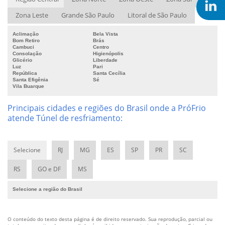
Câmara frigorífica de congelamento
Zona Leste
Grande São Paulo
Litoral de São Paulo
Câmara frigorífica para gelo
Câmara para armazenamento frigorificado
Aclimação
Bela Vista
Câmara para congelamento de massas
Bom Retiro
Brás
Cambuci
Centro
Câmara para congelamento de pizzas
Consolação
Higienópolis
Glicério
Liberdade
Câmara para congelamento de polpa de fruta
Luz
Pari
República
Santa Cecília
Câmara para congelamento de salgados
Santa Efigênia
Sé
Vila Buarque
Câmara para frigorífico
Câmara refrigerada
Principais cidades e regiões do Brasil onde a PróFrio
Câmara resfriada
atende Túnel de resfriamento:
Câmaras frigoríficas com umidade controlada
Câmaras frigoríficas especiais
Selecione
RJ
MG
ES
SP
PR
SC
Câmaras frigoríficas grandes
Câmaras frigoríficas industriais
RS
GO e DF
MS
Câmaras frigoríficas para flores
Selecione a região do Brasil
Câmaras frigoríficas para frutas
Câmaras para sementes
Câmara frigorífica para medicamentos
O conteúdo do texto desta página é de direito reservado. Sua reprodução, parcial ou