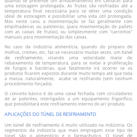
quando se pretende um armazenamento em câmaras para
uma estocagem prolongada. As frutas são resfriadas até a
temperatura final necessária para se obter uma condição
ideal de estocagem e possibilitar uma vida útil prolongada.
Mas neste caso, a movimentação se faz geralmente com
empilhadeiras ou paleteiras, (para movimentação de pallets
com as caixas de frutas), ou simplesmente com “carrinhos”
manuais para movimentação das caixas.
No caso da indústria alimentícia, quando do preparo de
túnel
molhos, cremes, etc, faz-se necessário muitas vezes, um
de resfriamento
, visando uma velocidade maior de
rebaixamento de temperatura, para se evitar a proliferação
de fungos e bactérias, que fatalmente irá ocorrer se os
produtos ficarem expostos durante muito tempo até que toda
a massa, naturalmente, acabe se resfriando (sem nenhum
procedimento forçado).
O conceito básico é de uma caixa fechada, com circuladores
de ar potentes, interligados a um equipamento frigorífico,
que possibilitará este resfriamento interno do ar/ produto.
APLICAÇÕES DO TÚNEL DE RESFRIAMENTO
túnel de resfriamento
Um
é muito utilizado na indústria. Os
segmentos da indústria que mais empregam esse tipo de
túnel de
túnel são o alimentício e o farmacêutico. O