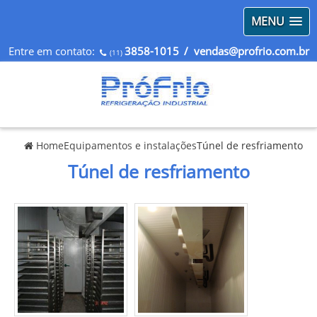
MENU
Entre em contato:
3858-1015
/ vendas@profrio.com.br
(11)
Home
Equipamentos e instalações
Túnel de resfriamento
Túnel de resfriamento