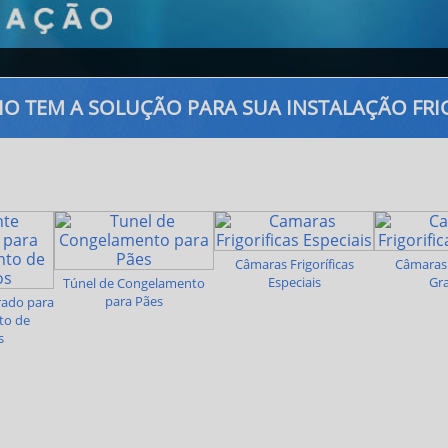
IO TEM A SOLUÇÃO PARA SUA INSTALAÇÃO FRI
Câmaras Frigoríficas
Câmaras 
Especiais
Gr
Túnel de Congelamento
para Pães
rado para
to de
s