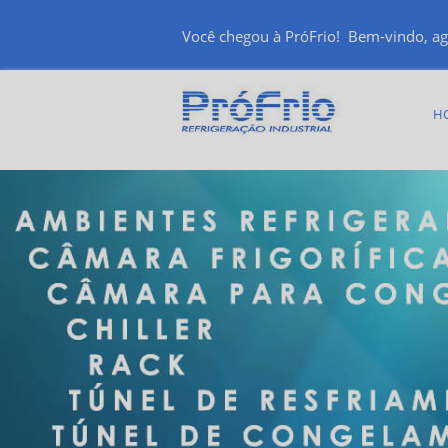
Você chegou à PróFrio! Bem-vindo, ag
H