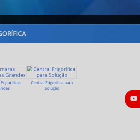
GORÍFICA
Frigoríficas
Central Frigorífica para
andes
Solução