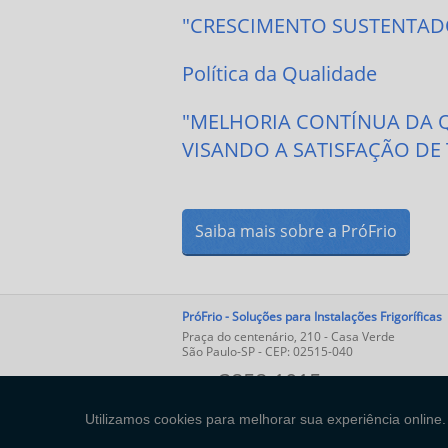
"CRESCIMENTO SUSTENTADO
Política da Qualidade
"MELHORIA CONTÍNUA DA Q
VISANDO A SATISFAÇÃO DE 
Saiba mais sobre a PróFrio
PróFrio - Soluções para Instalações Frigoríficas
Praça do centenário, 210 - Casa Verde
São Paulo-SP - CEP: 02515-040
3858-1015
(11)
Copyright © PróFrio. (Lei 9610 de 19/02/1998)