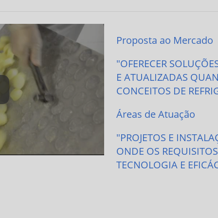
Proposta ao Mercado
"OFERECER SOLUÇÕE
E ATUALIZADAS QUAN
CONCEITOS DE REFRI
Áreas de Atuação
"PROJETOS E INSTAL
ONDE OS REQUISITOS
TECNOLOGIA E EFICÁC