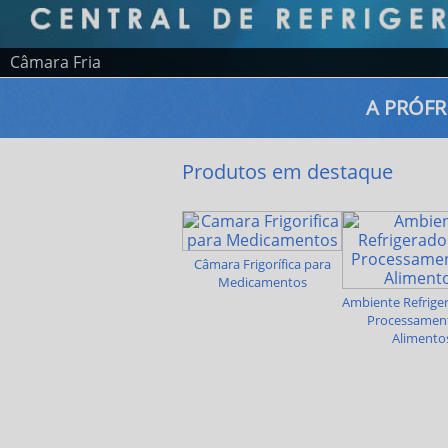
Câmara Fria
A PRÓFR
Produtos em destaque
Câmara Frigorífica para
Medicamentos
Ambiente Refrige
Processamen
Alimento