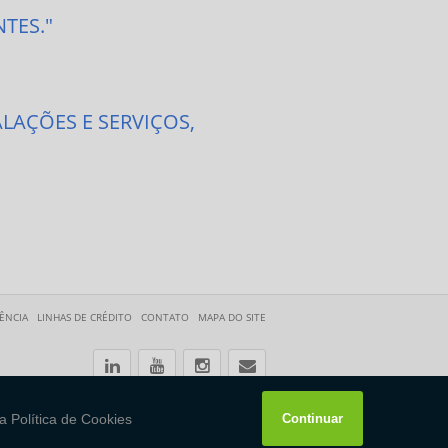
TES."
LAÇÕES E SERVIÇOS,
TÊNCIA
LINHAS DE CRÉDITO
CONTATO
MAPA DO SITE
W3C HTML
W3C CSS